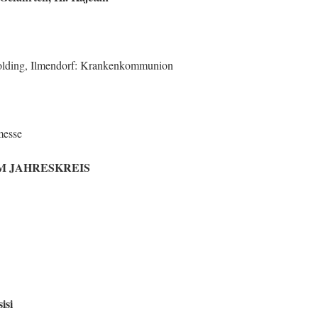
kolding, Ilmendorf: Krankenkommunion
rmesse
G IM JAHRESKREIS
isi