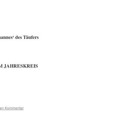
annes‘ des Täufers
G IM JAHRESKREIS
nen Kommentar