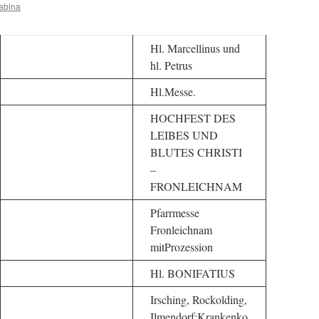
abina
Hl. Marcellinus und
hl. Petrus
Hl.Messe.
HOCHFEST DES
LEIBES UND
BLUTES CHRISTI
–
FRONLEICHNAM
Pfarrmesse
Fronleichnam
mitProzession
Hl. BONIFATIUS
Irsching, Rockolding,
Ilmendorf:Krankenko